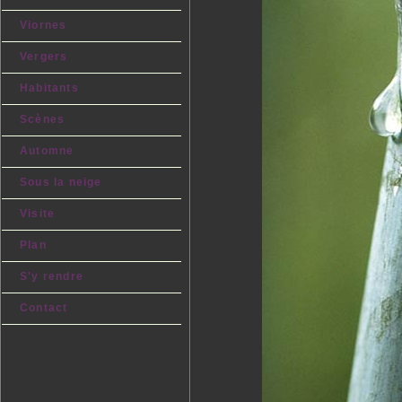
Viornes
Vergers
Habitants
Scènes
Automne
Sous la neige
Visite
Plan
S'y rendre
Contact